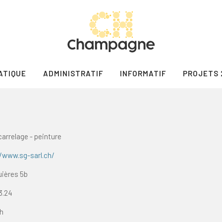
ATIQUE
ADMINISTRATIF
INFORMATIF
PROJETS 
carrelage - peinture
/www.sg-sarl.ch/
ières 5b
3.24
ch