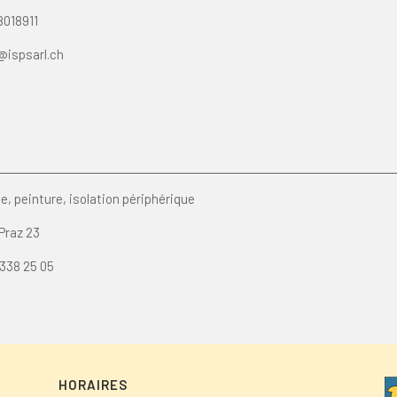
8018911
@ispsarl.ch
ie, peinture, isolation périphérique
 Praz 23
 338 25 05
HORAIRES